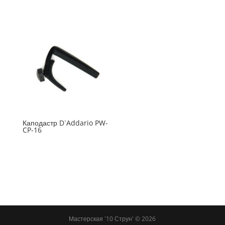
Каподастр D`Addario PW-
CP-16
Мастерская '10 Струн' ©
2026