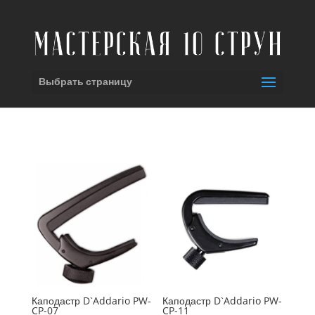
Выбрать страницу
Каподастр D`Addario PW-
Каподастр D`Addario PW-
CP-07
CP-11