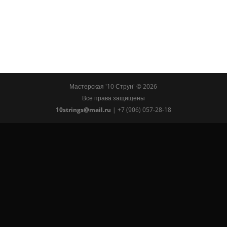
Мастерская '10 Струн' ©
2026
Все права защищены
10strings@mail.ru
| +7 (906) 057-28-18