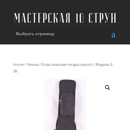
Выбрать страницу
Home
/
Чехлы
/
Классическая гитара (чехол)
/ Модель E-
3К