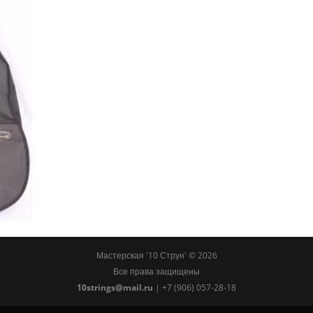
Мастерская '10 Струн' ©
2026
Все права защищены
10strings@mail.ru
| +7 (906) 057-28-18