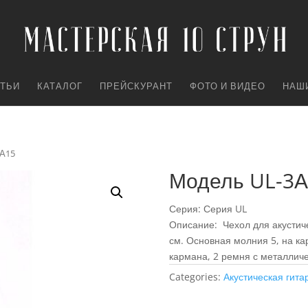
АТЬИ
КАТАЛОГ
ПРЕЙСКУРАНТ
ФОТО И ВИДЕО
НАШ
3А15
Модель UL-3А
Серия: Серия UL
Описание: Чехол для акустиче
см. Основная молния 5, на ка
кармана, 2 ремня с металлич
Categories:
Акустическая гита